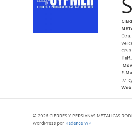
CIER
METÁ
Ctra.
Velic
CP: 
Telf
Móvi
E-Mai
// c
Web
© 2026 CIERRES Y PERSIANAS METALICAS ROD
WordPress por
Kadence WP