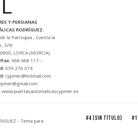
SL
RES Y PERSIANAS
LICAS RODRÍGUEZ.
 de la Parroquia , Cuesta la
a , S/N
30800, LORCA (MURCIA)
./Fax
: 968 468 117 –
l:
659 276 074
l:
cypmer@hotmail.com
ypmer@gmail.com
:
www.puertasautomaticascypmer.es
#4 (SIN TÍTULO)
#1
RIGUEZ - Tema para