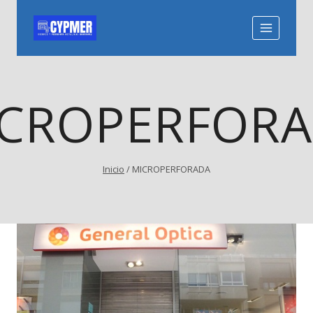
Saltar
al
contenido
CROPERFOR
Inicio
/
MICROPERFORADA