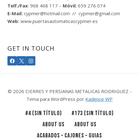
Telf./Fax
: 968 468 117 –
Móvil:
659 276 074
E-Mail:
cypmer@hotmail.com // cypmer@gmail.com
Web:
www.puertasautomaticascypmer.es
GET IN TOUCH
© 2026 CIERRES Y PERSIANAS METALICAS RODRIGUEZ -
Tema para WordPress por
Kadence WP
#4 (SIN TÍTULO)
#173 (SIN TÍTULO)
ABOUT US
ABOUT US
ACABADOS – CAJONES – GUIAS